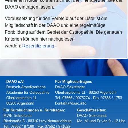
verliehen wurde, können sich auf der Therapeutenliste der
DAAO eintragen lassen.
Voraussetzung für den Verbleib auf der Liste ist die
Mitgliedschaft in der DAAO und eine regelmäßige
Fortbildung auf dem Gebiet der Osteopathie. Die genauen
Kriterien können hier nachgelesen
werden:
Rezertifizierung
.
DAAO e.V.
Für Mitgliederfragen:
Deutsch-Amerikanische
DAAO-Sekretariat
Akademie für Osteopathie
Oberharprechts 11 · 88260 Argenbühl
Oberharprechts 11
Tel. 07566 / 9075274 · Fax 07566 / 1753
88260 Argenbühl
kontakt@daao.info
Für Kursbuchungen u. Kursfragen:
Geschäftszeiten:
MWE-Sekretariat
DAAO-Sekretariat
Riedstraße 5 · 88316 Isny-Neutrauchburg
Mo, Mi und Fr von 9 - 12 Uhr
Tel. 07562 / 97180 · Fax 07562 / 971822